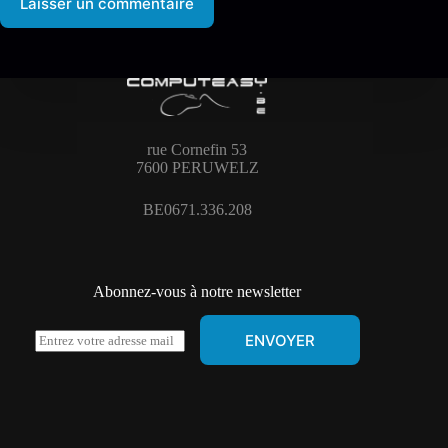
Laisser un commentaire
rue Cornefin 53
7600 PERUWELZ
BE0671.336.208
Abonnez-vous à notre newsletter
E
ENVOYER
m
a
i
l
*