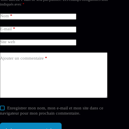
indiqués avec
*
Nom
*
E-mail
*
Site web
Ajouter un commentaire
*
Enregistrer mon nom, mon e-mail et mon site dans ce
navigateur pour mon prochain commentaire.