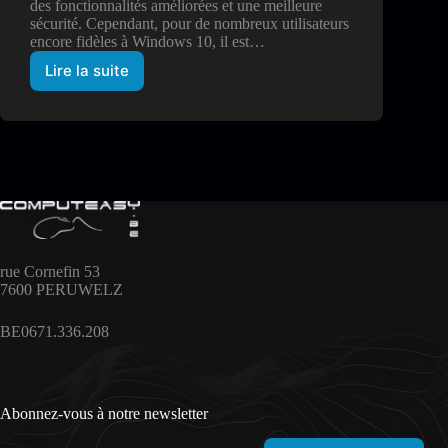
des fonctionnalités améliorées et une meilleure
sécurité. Cependant, pour de nombreux utilisateurs
encore fidèles à Windows 10, il est…
Lire la suite
Le
passage
à
Windows
11
:
Préparez-
vous
à
la
fin
rue Cornefin 53
du
7600 PERUWELZ
support
de
BE0671.336.208
Windows
10
Abonnez-vous à notre newsletter