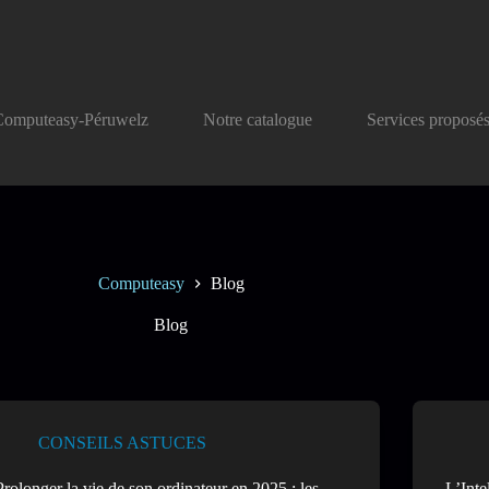
Computeasy-Péruwelz
Notre catalogue
Services proposé
Computeasy
Blog
Blog
CONSEILS ASTUCES
Prolonger la vie de son ordinateur en 2025 : les
L’Inte