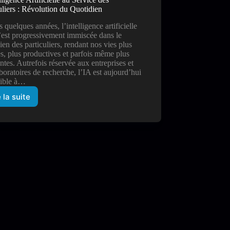
uliers : Révolution du Quotidien
 quelques années, l’intelligence artificielle
’est progressivement immiscée dans le
ien des particuliers, rendant nos vies plus
s, plus productives et parfois même plus
tes. Autrefois réservée aux entreprises et
boratoires de recherche, l’IA est aujourd’hui
sible à…
e la suite
L’Intelligence
Artificielle
au
Service
des
Particuliers
:
Révolution
du
Quotidien