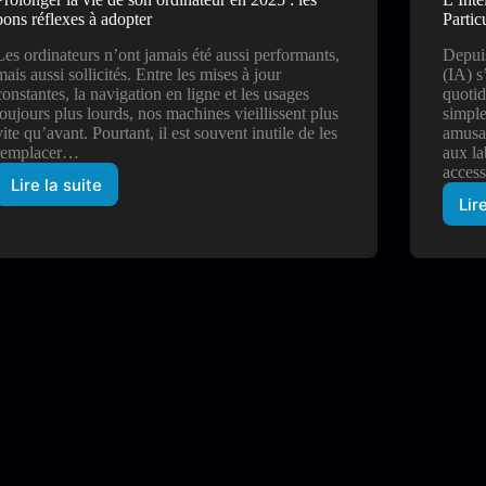
bons réflexes à adopter
Partic
Les ordinateurs n’ont jamais été aussi performants,
Depuis
mais aussi sollicités. Entre les mises à jour
(IA) s
constantes, la navigation en ligne et les usages
quotid
toujours plus lourds, nos machines vieillissent plus
simple
vite qu’avant. Pourtant, il est souvent inutile de les
amusan
remplacer…
aux la
acces
Lire la suite
Prolonger
Lir
la
vie
de
son
ordinateur
en
2025
:
les
bons
réflexes
à
adopter