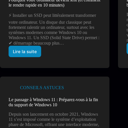
le rendre rapide en 10 minutes)
⚡ Installer un SSD peut littéralement transformer
votre ordinateur. Un disque dur classique peut
fortement ralentir un ordinateur, surtout avec les
systèmes modernes comme Windows 10 ou
Windows 11. Un SSD (Solid State Drive) permet :
✔ démarrage beaucoup plus…
Lire la suite
Pourquoi
votre
ordinateur
devient
lent
(et
comment
CONSEILS ASTUCES
le
rendre
Le passage à Windows 11 : Préparez-vous à la fin
rapide
du support de Windows 10
en
10
Depuis son lancement en octobre 2021, Windows
minutes)
11 s’est imposé comme le système d’exploitation
phare de Microsoft, offrant une interface moderne,