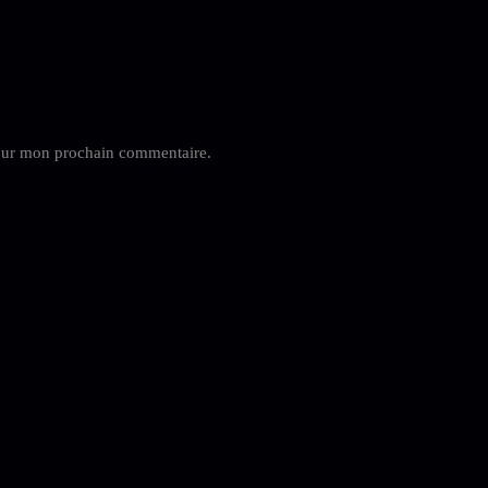
pour mon prochain commentaire.
Menu
Informations
Accueil
Prendre rendez-vo
Notre catalogue
Contactez-nous
Services proposés
Blog
Contact