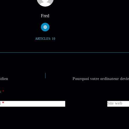
Fred
ARTICLES: 10
idien
Pourquoi votre ordinateur devie
ec
*
l
*
Site web