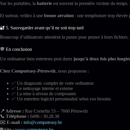
Sur les portables, la
batterie
est souvent la première victime du temps. 
Et surtout, veillez à une
bonne aération
: une température trop élevée 
🔐 5. Sauvegarder avant qu’il ne soit trop tard
Beaucoup d’utilisateurs attendent la panne pour penser à leurs fichiers.
💬 En conclusion
Un ordinateur bien entretenu peut durer
jusqu’à deux fois plus longt
Chez Computeasy-Péruwelz
, nous proposons :
✅ Un diagnostic complet de votre ordinateur
✅ Le nettoyage interne et externe
✅ La mise à niveau de composants
✅ Un entretien logiciel personnalisé selon vos besoins
📍 Adresse :
Rue Cornefin 53 – 7600 Péruwelz
📞 Téléphone :
0496 / 30.28.38
✉️ E-mail :
info@computeasy.be
🌐 Site :
www.computeasy.be