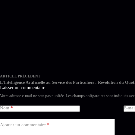
ARTICLE
PRÉCÉDENT
L'Intelligence Artificielle au Service des Particuliers : Révolution du Quot
Laisser un commentaire
Votre adresse e-mail ne sera pas publiée.
Les champs obligatoires sont indiqués av
Nom
*
E-mai
Ajouter un commentaire
*