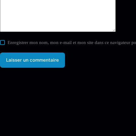
Enregistrer mon nom, mon e-mail et mon site dans ce navigateur 
Laisser un commentaire
rue Cornefin 53
7600 PERUWELZ
BE0671.336.208
Abonnez-vous à notre newsletter